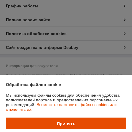
График работы
Полная версия сайта
Политика обработки cookies
Сайт создан на платформе Deal.by
Информация для покупателя
Индивидуальный предприниматель:
Ип Грудько Наталья Викторовна
Брестская область Г.Лунинец
Обработка файлов cookie
Регистрационный номер ЕГР: 290974251
Мы используем файлы cookies для обеспечения удобства
УНП: 290974251
пользователей портала и предоставления персональных
рекомендаций.
Вы можете настроить файлы cookies или
Регистрационный орган: Лунинецкий РИК
отключить их.
Дата регистрации компании: 11.08.2010
Принять