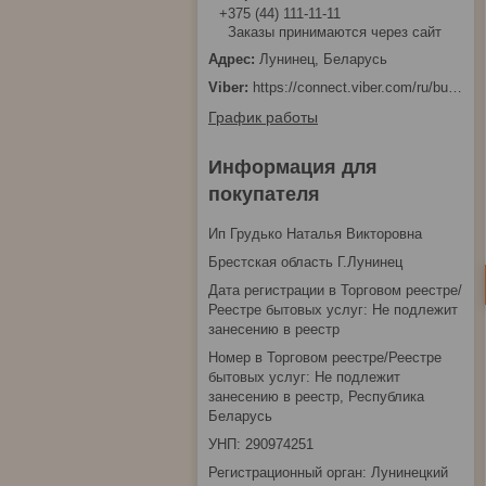
+375 (44) 111-11-11
Заказы принимаются через сайт
Лунинец, Беларусь
https://connect.viber.com/ru/business/1d480fbc-bd61-11ef-8513-eab83dfd23fa
График работы
Информация для
покупателя
Ип Грудько Наталья Викторовна
Брестская область Г.Лунинец
Дата регистрации в Торговом реестре/
Реестре бытовых услуг: Не подлежит
занесению в реестр
Номер в Торговом реестре/Реестре
бытовых услуг: Не подлежит
занесению в реестр, Республика
Беларусь
УНП: 290974251
Регистрационный орган: Лунинецкий