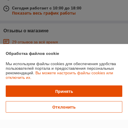
Сегодня работает с 10:00 до 18:00
Показать весь график работы
Отзывы о магазине
29 отзывов за всё время
Обработка файлов cookie
Сергей
21.04.2023
Отлично
Мы используем файлы cookies для обеспечения удобства
пользователей портала и предоставления персональных
рекомендаций.
Вы можете настроить файлы cookies или
отключить их.
Покупатель
07.12.2022
Отлично
Принять
Показать все отзывы
Отклонить
О нас