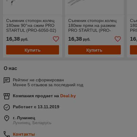
Съемник стопорн.колец
Съемник стопорн.колец
Съе
180мм 90°на сжим PRO
180мм прям.на разжим
18
STARTUL (PRO-6050-02)
PRO STARTUL (PRO-
PR
6050-03)
605
16,38
16,38
16
руб.
руб.
Купить
Купить
О нас
Рейтинг не сформирован
Менее 5 отзывов за последний год
Компания продает на
Deal.by
Работает с 13.11.2019
г. Лунинец
Лунинец, Беларусь
Контакты