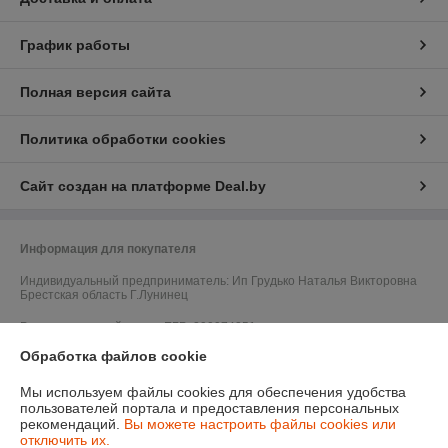
График работы
Полная версия сайта
Политика обработки cookies
Сайт создан на платформе Deal.by
Информация для покупателя
Индивидуальный предприниматель:
Ип Грудько Наталья Викторовна
Брестская область Г.Лунинец
Регистрационный номер ЕГР: 290974251
Обработка файлов cookie
УНП: 290974251
Мы используем файлы cookies для обеспечения удобства
Регистрационный орган: Лунинецкий РИК
пользователей портала и предоставления персональных
рекомендаций.
Вы можете настроить файлы cookies или
Дата регистрации компании: 11.08.2010
отключить их.