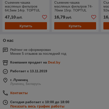
Съемник-чашка
Съемник-чашка
Съ
масляных фильтров
масляных фильтров 74-
ма
64,5мм 14гр. TOPTUL
76мм 15гр. TOPTUL
92
47,10
16,79
16
руб.
руб.
Купить
Купить
О нас
Рейтинг не сформирован
Менее 5 отзывов за последний год
Компания продает на
Deal.by
Работает с 13.11.2019
г. Лунинец
Лунинец, Беларусь
Контакты
Сегодня работает с 10:00 до 18:00
Показать весь график работы