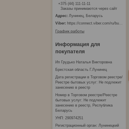
+375 (44) 111-11-11
Заказы принимаются через сайт
Лунинец, Беларусь
https://connect.viber.com/ru/business/1d480fbc-bd61-11ef-8513-eab83dfd23fa
График работы
Информация для
покупателя
Ип Грудько Наталья Викторовна
Брестская область Г.Лунинец
Дата регистрации в Торговом реестре/
Реестре бытовых услуг: Не подлежит
занесению в реестр
Номер в Торговом реестре/Реестре
бытовых услуг: Не подлежит
занесению в реестр, Республика
Беларусь
УНП: 290974251
Регистрационный орган: Лунинецкий