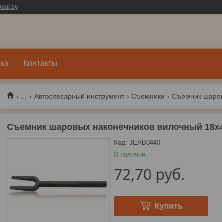
eal.by
ка
Контакты
...
Автослесарный инструмент
Съемники
Съемник шаровых наконечников вилочный 18
Код:
JEAB0440
В наличии
72,70
руб.
Купить