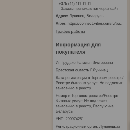
+375 (44) 111-11-11
Заказы принимаются через сайт
Лунинец, Беларусь
https://connect.viber.com/ru/business/1d480fbc-bd61-11ef-8513-eab83dfd23fa
График работы
Информация для
покупателя
Ип Грудько Наталья Викторовна
Брестская область Г.Лунинец
Дата регистрации в Торговом реестре/
Реестре бытовых услуг: Не подлежит
занесению в реестр
Номер в Торговом реестре/Реестре
бытовых услуг: Не подлежит
занесению в реестр, Республика
Беларусь
УНП: 290974251
Регистрационный орган: Лунинецкий