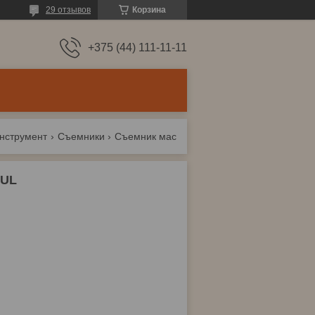
29 отзывов
Корзина
+375 (44) 111-11-11
нструмент
Съемники
Съемник маслосъемных колпачков 245мм toptul
TUL