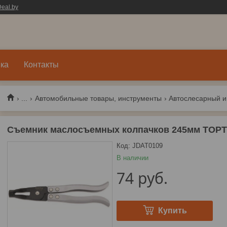
eal.by
ка
Контакты
...
Автомобильные товары, инструменты
Автослесарный и
Съемник маслосъемных колпачков 245мм TOP
Код:
JDAT0109
В наличии
74
руб.
Купить