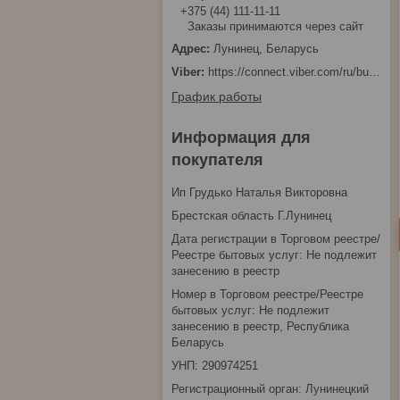
+375 (44) 111-11-11
Заказы принимаются через сайт
Лунинец, Беларусь
https://connect.viber.com/ru/business/1d480fbc-bd61-11ef-8513-eab83dfd23fa
График работы
Информация для
покупателя
Ип Грудько Наталья Викторовна
Брестская область Г.Лунинец
Дата регистрации в Торговом реестре/
Реестре бытовых услуг: Не подлежит
занесению в реестр
Номер в Торговом реестре/Реестре
бытовых услуг: Не подлежит
занесению в реестр, Республика
Беларусь
УНП: 290974251
Регистрационный орган: Лунинецкий