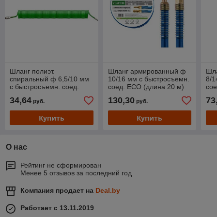
Шланг полиэт.
Шланг армированный ф
Шл
спиральный ф 6,5/10 мм
10/16 мм с быстросъемн.
8/1
с быстросъемн. соед.
соед. ECO (длина 20 м)
сое
ECO (длина 15 м)
34,64
130,30
73
руб.
руб.
Купить
Купить
О нас
Рейтинг не сформирован
Менее 5 отзывов за последний год
Компания продает на
Deal.by
Работает с 13.11.2019