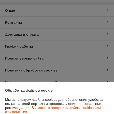
О нас
Контакты
Доставка и оплата
График работы
Полная версия сайта
Политика обработки cookies
Сайт создан на платформе Deal.by
Обработка файлов cookie
Информация для покупателя
Мы используем файлы cookies для обеспечения удобства
пользователей портала и предоставления персональных
Индивидуальный предприниматель:
Ип Грудько Наталья Викторовна
рекомендаций.
Вы можете настроить файлы cookies или
Брестская область Г.Лунинец
отключить их.