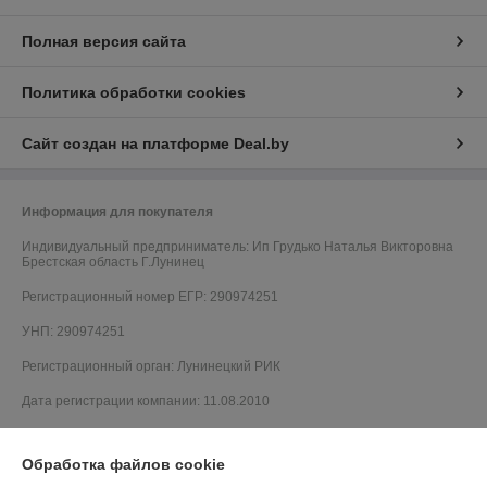
Полная версия сайта
Политика обработки cookies
Сайт создан на платформе Deal.by
Информация для покупателя
Индивидуальный предприниматель:
Ип Грудько Наталья Викторовна
Брестская область Г.Лунинец
Регистрационный номер ЕГР: 290974251
УНП: 290974251
Регистрационный орган: Лунинецкий РИК
Дата регистрации компании: 11.08.2010
Обработка файлов cookie