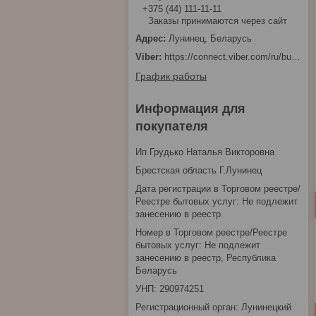
+375 (44) 111-11-11
Заказы принимаются через сайт
Лунинец, Беларусь
https://connect.viber.com/ru/business/1d480fbc-bd61-11ef-8513-eab83dfd23fa
График работы
Информация для
покупателя
Ип Грудько Наталья Викторовна
Брестская область Г.Лунинец
Дата регистрации в Торговом реестре/
Реестре бытовых услуг: Не подлежит
занесению в реестр
Номер в Торговом реестре/Реестре
бытовых услуг: Не подлежит
занесению в реестр, Республика
Беларусь
УНП: 290974251
Регистрационный орган: Лунинецкий