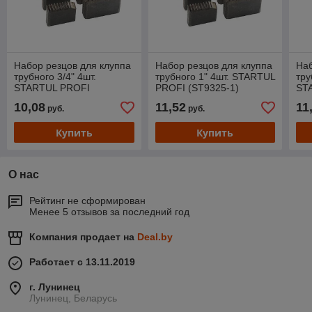
Набор резцов для клуппа
Набор резцов для клуппа
Наб
трубного 3/4" 4шт.
трубного 1" 4шт. STARTUL
тру
STARTUL PROFI
PROFI (ST9325-1)
ST
(ST9325-3/4)
(ST
10,08
11,52
11
руб.
руб.
Купить
Купить
О нас
Рейтинг не сформирован
Менее 5 отзывов за последний год
Компания продает на
Deal.by
Работает с 13.11.2019
г. Лунинец
Лунинец, Беларусь