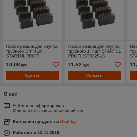
Набор резцов для клуппа
Набор резцов для клуппа
Наб
трубного 3/4" 4шт.
трубного 1" 4шт. STARTUL
тру
STARTUL PROFI
PROFI (ST9325-1)
ST
(ST9325-3/4)
(ST
10,08
11,52
11
руб.
руб.
Купить
Купить
О нас
Рейтинг не сформирован
Менее 5 отзывов за последний год
Компания продает на
Deal.by
Работает с 13.11.2019