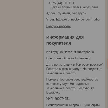
+375 (44) 111-11-11
Заказы принимаются через сайт
Лунинец, Беларусь
https://connect.viber.com/ru/business/1d480fbc-bd61-11ef-8513-eab83dfd23fa
График работы
Информация для
покупателя
Ип Грудько Наталья Викторовна
Брестская область Г.Лунинец
Дата регистрации в Торговом реестре/
Реестре бытовых услуг: Не подлежит
занесению в реестр
Номер в Торговом реестре/Реестре
бытовых услуг: Не подлежит
занесению в реестр, Республика
Беларусь
УНП: 290974251
Регистрационный орган: Лунинецкий