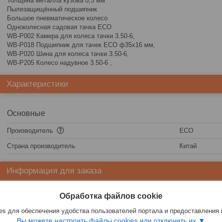
Толщина металла кузова 0,5 мм
Пылезащищённый подшипник
Большое пневматическое колесо
Одноколесная садовая тачка ECO
WB-P002 Камера для колеса тачки 3.50-6,
WB-P018 Подшипник для тачек ECO ф35x16 мм,
WB-P020 Шина для колеса тачки 3.50-6,
WB-P205 Колесо надувное 3.50-6 ,
Характеристики
Основные
Производитель
ECO
Страна производитель
Китай
Информация для заказа
Цена:
97
руб.
Обработка файлов cookie
s для обеспечения удобства пользователей портала и предоставления
Вы можете настроить файлы cookies или отключить их.