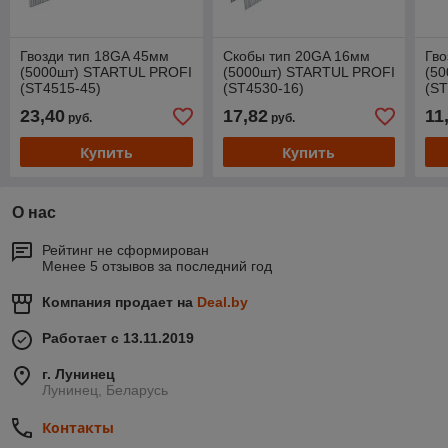
Гвозди тип 18GA 45мм
Скобы тип 20GA 16мм
Гво
(5000шт) STARTUL PROFI
(5000шт) STARTUL PROFI
(5
(ST4515-45)
(ST4530-16)
(ST
23,40
17,82
11
руб.
руб.
Купить
Купить
О нас
Рейтинг не сформирован
Менее 5 отзывов за последний год
Компания продает на
Deal.by
Работает с 13.11.2019
г. Лунинец
Лунинец, Беларусь
Контакты