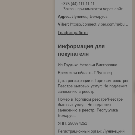
+375 (44) 111-11-11
Заказы принимаются через сайт
Лунинец, Беларусь
https://connect.viber.com/ru/business/1d480fbc-bd61-11ef-8513-eab83dfd23fa
График работы
Информация для
покупателя
Ип Грудько Наталья Викторовна
Брестская область Г.Лунинец
Дата регистрации в Торговом реестре/
Реестре бытовых услуг: Не подлежит
занесению в реестр
Номер в Торговом реестре/Реестре
бытовых услуг: Не подлежит
занесению в реестр, Республика
Беларусь
УНП: 290974251
Регистрационный орган: Лунинецкий