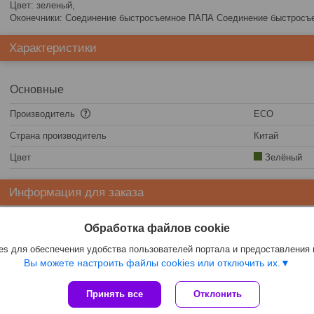
Цвет: зеленый,
Оконечники: Соединение быстросъемное ПАПА Соединение быстрос
Характеристики
Основные
Производитель
ECO
Страна производитель
Китай
Цвет
Зелёный
Информация для заказа
Цена:
51,10
руб.
Обработка файлов cookie
s для обеспечения удобства пользователей портала и предоставления
Вы можете настроить файлы cookies или отключить их.
Принять все
Отклонить
Сайт создан на платформе Deal.by
Политика обработки файлов cookies