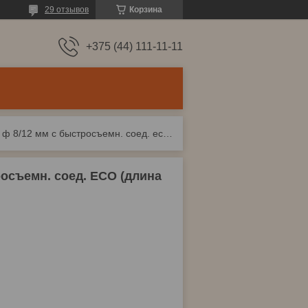
29 отзывов
Корзина
+375 (44) 111-11-11
Шланг полиурет. спиральный ф 8/12 мм c быстросъемн. соед. eco (длина 10 м)
осъемн. соед. ECO (длина