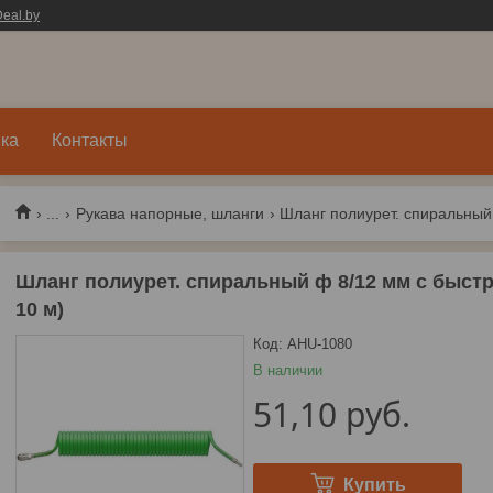
eal.by
ка
Контакты
...
Рукава напорные, шланги
Шланг полиурет. спиральный ф 8/12 мм c быстр
10 м)
Код:
AHU-1080
В наличии
51,10
руб.
Купить