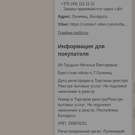
+375 (44) 111-11-11
Заказы принимаются через сайт
Лунинец, Беларусь
https://connect.viber.com/ru/business/1d480fbc-bd61-11ef-8513-eab83dfd23fa
График работы
Информация для
покупателя
Ип Грудько Наталья Викторовна
Брестская область Г.Лунинец
Дата регистрации в Торговом реестре/
Реестре бытовых услуг: Не подлежит
занесению в реестр
Номер в Торговом реестре/Реестре
бытовых услуг: Не подлежит
занесению в реестр, Республика
Беларусь
УНП: 290974251
Регистрационный орган: Лунинецкий