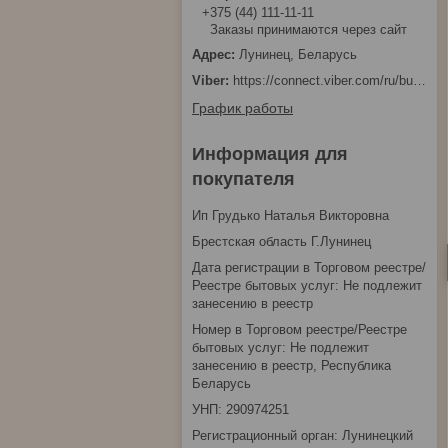
+375 (44) 111-11-11
Заказы принимаются через сайт
Лунинец, Беларусь
https://connect.viber.com/ru/business/1d480fbc-bd61-11ef-8513-eab83dfd23fa
График работы
Информация для
покупателя
Ип Грудько Наталья Викторовна
Брестская область Г.Лунинец
Дата регистрации в Торговом реестре/
Реестре бытовых услуг: Не подлежит
занесению в реестр
Номер в Торговом реестре/Реестре
бытовых услуг: Не подлежит
занесению в реестр, Республика
Беларусь
УНП: 290974251
Регистрационный орган: Лунинецкий