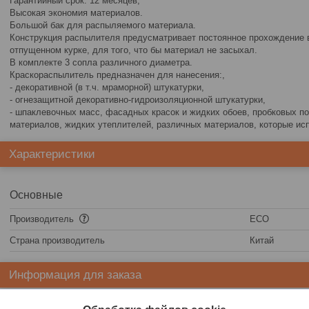
Гарантийный срок: 12 месяцев,
Высокая экономия материалов.
Большой бак для распыляемого материала.
Конструкция распылителя предусматривает постоянное прохождение в
отпущенном курке, для того, что бы материал не засыхал.
В комплекте 3 сопла различного диаметра.
Краскораспылитель предназначен для нанесения:,
- декоративной (в т.ч. мраморной) штукатурки,
- огнезащитной декоративно-гидроизоляционной штукатурки,
- шпаклевочных масс, фасадных красок и жидких обоев, пробковых п
материалов, жидких утеплителей, различных материалов, которые исп
Характеристики
Основные
Производитель
ECO
Страна производитель
Китай
Информация для заказа
Цена:
76,60
руб.