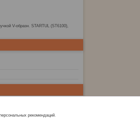
учкой V-образн. STARTUL (ST6100),
 персональных рекомендаций.