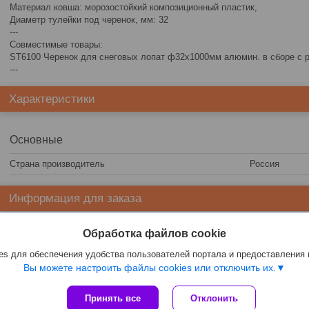
Материал ковша: морозостойкий композиционный пластик,
Диаметр тулейки под черенок, мм: 32
---
Совместимые товары:
ST6100 Черенок для снеговых лопат ф32х1000мм алюмин. в сборе с р
---
Характеристики
Основные
Страна производитель
Россия
Информация для заказа
Цена:
7,60
руб.
Обработка файлов cookie
s для обеспечения удобства пользователей портала и предоставления
Вы можете настроить файлы cookies или отключить их.
Принять все
Отклонить
Сайт создан на платформе Deal.by