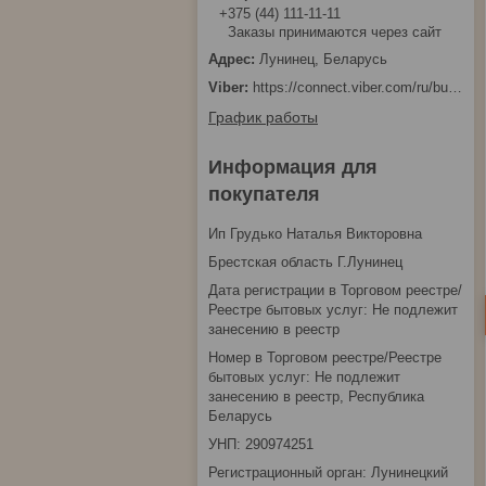
+375 (44) 111-11-11
Заказы принимаются через сайт
Лунинец, Беларусь
https://connect.viber.com/ru/business/1d480fbc-bd61-11ef-8513-eab83dfd23fa
График работы
Информация для
покупателя
Ип Грудько Наталья Викторовна
Брестская область Г.Лунинец
Дата регистрации в Торговом реестре/
Реестре бытовых услуг: Не подлежит
занесению в реестр
Номер в Торговом реестре/Реестре
бытовых услуг: Не подлежит
занесению в реестр, Республика
Беларусь
УНП: 290974251
Регистрационный орган: Лунинецкий