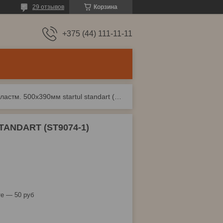
29 отзывов
Корзина
+375 (44) 111-11-11
Лопата снеговая пластм. 500х390мм startul standart (st9074-1)
TANDART (ST9074-1)
е — 50 руб