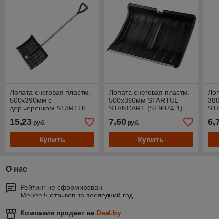
Лопата снеговая пластм.
Лопата снеговая пластм.
Лоп
500х390мм с
500х390мм STARTUL
38
дер.черенком STARTUL
STANDART (ST9074-1)
ST
STANDART (ST9074-3)
15,23
7,60
6,
руб.
руб.
Купить
Купить
О нас
Рейтинг не сформирован
Менее 5 отзывов за последний год
Компания продает на
Deal.by