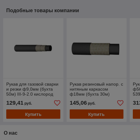
Подобные товары компании
Рукав для газовой сварки
Рукав резиновый напор. с
Рук
и резки ф9,0мм (бухта
нитяным каркасом
ф5
50м) III-9-2.0 кислород
ф18мм (бухта 30м)
539
(ГОСТ 9356-75) (ОАО
18ВГ-1.0 (ТУ 38 1051731-
(бу
129,41
145,06
31
руб.
руб.
"СЗРТ")
86) (ОАО "СЗРТ)
Купить
Купить
О нас