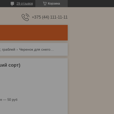
29 отзывов
Корзина
+375 (44) 111-11-11
, граблей
Черенок для снеговых лопат ф32х1200мм (высший сорт)
ий сорт)
е — 50 руб