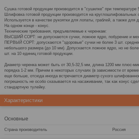
Сушка готовой продукции производится в "сушилке" при температуре 50
Шлифовка готовой продукции производится на круглошлифовальных с
Используется в качестве рукоятки для лопаты, граблей, а также для д
На одном конце - конус.
Технические требования, предъявляемые к черенкам:
ВЫСШИЙ СОРТ: не допускаются сучки, ложное ядро, побурение и ме
ПЕРВЫЙ СОРТ: допускаются "здоровые" сучки не более 3 шт. среднего
небольшого размера (до 10 мм). Допускается ложное ядро, но не боле
шт. на 10 единиц готовой продукции.
Диаметр черенка может быть от 30,5-32,5 мм, длина 1200 мм плюс-м
порядка 1-2 мм. Причем в некоторых случаях (в зависимости от време
еще больше, отсюда иногда встречается диаметр сухого шлифованног
погрешность не особо сказывается на насаживании, так как конус сд
стандартную тулейку.
Характеристики
Основные
Страна производитель
Россия