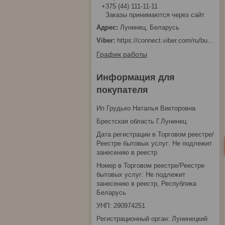
+375 (44) 111-11-11
Заказы принимаются через сайт
Лунинец, Беларусь
https://connect.viber.com/ru/business/1d480fbc-bd61-11ef-8513-eab83dfd23fa
График работы
Информация для
покупателя
Ип Грудько Наталья Викторовна
Брестская область Г.Лунинец
Дата регистрации в Торговом реестре/
Реестре бытовых услуг: Не подлежит
занесению в реестр
Номер в Торговом реестре/Реестре
бытовых услуг: Не подлежит
занесению в реестр, Республика
Беларусь
УНП: 290974251
Регистрационный орган: Лунинецкий