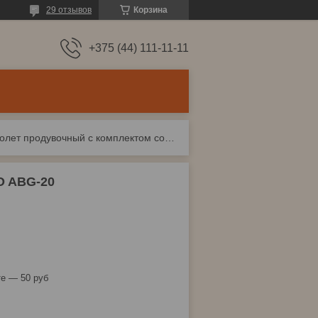
29 отзывов
Корзина
+375 (44) 111-11-11
Пистолет продувочный c комплектом сопел eco abg-20
O ABG-20
е — 50 руб