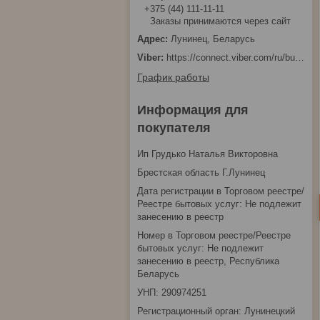
+375 (44) 111-11-11
Заказы принимаются через сайт
Лунинец, Беларусь
https://connect.viber.com/ru/business/1d480fbc-bd61-11ef-8513-eab83dfd23fa
График работы
Информация для
покупателя
Ип Грудько Наталья Викторовна
Брестская область Г.Лунинец
Дата регистрации в Торговом реестре/
Реестре бытовых услуг: Не подлежит
занесению в реестр
Номер в Торговом реестре/Реестре
бытовых услуг: Не подлежит
занесению в реестр, Республика
Беларусь
УНП: 290974251
Регистрационный орган: Лунинецкий