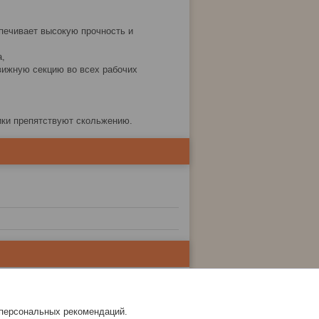
спечивает высокую прочность и
а,
ижную секцию во всех рабочих
ики препятствуют скольжению.
 персональных рекомендаций.