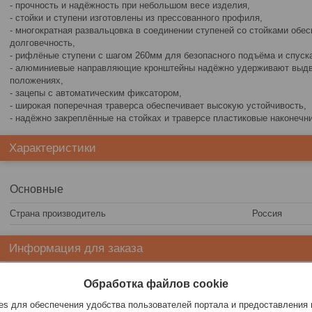
- прочность и надёжность при небольшом весе изделия,
- стойки и ступени изготовлены из прессованного профиля,
- многократная развальцовка в соединении ступеней со стойками обе
долговечность,
- рифлёные ступени с шагом 260мм для безопасного подъёма и спуск
- алюминиевые направляющие кронштейны надёжно удерживают выдв
положениях,
- зацепы с автоматическим фиксатором,
- широкая поперечная траверса обеспечивает высокую устойчивость,
- надёжно закреплённые на стойках и траверсе пластиковые наконечн
Характеристики
Основные
Страна производитель
Россия
Информация для заказа
Цена:
284
руб.
Обработка файлов cookie
s для обеспечения удобства пользователей портала и предоставления