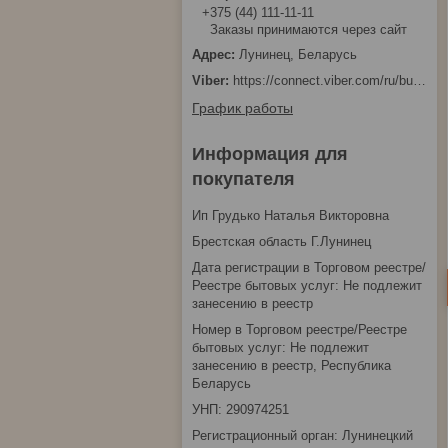
+375 (44) 111-11-11
Заказы принимаются через сайт
Лунинец, Беларусь
https://connect.viber.com/ru/business/1d480fbc-bd61-11ef-8513-eab83dfd23fa
График работы
Информация для
покупателя
Ип Грудько Наталья Викторовна
Брестская область Г.Лунинец
Дата регистрации в Торговом реестре/
Реестре бытовых услуг: Не подлежит
занесению в реестр
Номер в Торговом реестре/Реестре
бытовых услуг: Не подлежит
занесению в реестр, Республика
Беларусь
УНП: 290974251
Регистрационный орган: Лунинецкий