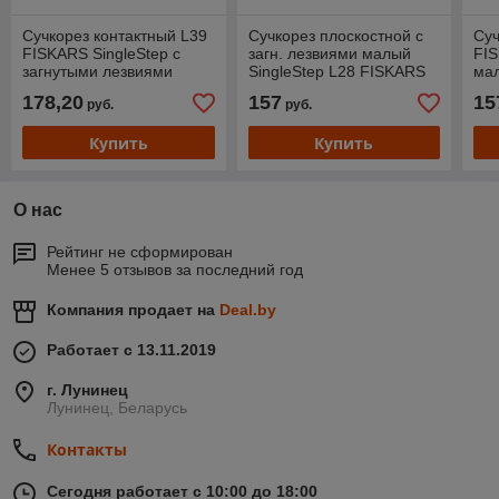
Сучкорез контактный L39
Сучкорез плоскостной c
Суч
FISKARS SingleStep c
загн. лезвиями малый
FI
загнутыми лезвиями
SingleStep L28 FISKARS
ма
большой
178,20
157
15
руб.
руб.
Купить
Купить
О нас
Рейтинг не сформирован
Менее 5 отзывов за последний год
Компания продает на
Deal.by
Работает с 13.11.2019
г. Лунинец
Лунинец, Беларусь
Контакты
Сегодня работает с 10:00 до 18:00