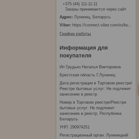
+375 (44) 111-11-11
Заказы принимаются через сайт
Лунинец, Беларусь
https://connect.viber.com/ru/business/1d480fbc-bd61-11ef-8513-eab83dfd23fa
График работы
Информация для
покупателя
Ип Грудько Наталья Викторовна
Брестская область Г.Лунинец
Дата регистрации в Торговом реестре/
Реестре бытовых услуг: Не подлежит
занесению в реестр
Номер в Торговом реестре/Реестре
бытовых услуг: Не подлежит
занесению в реестр, Республика
Беларусь
УНП: 290974251
Регистрационный орган: Лунинецкий