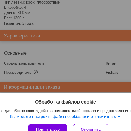
Тип лезвий: крюк, плоскостные
В коробке: 4
Длина: 816 мм
Вес: 1300 г
Гарантия: 2 года
Характеристики
Основные
Страна производитель
Китай
Производитель
Fiskars
Информация для заказа
Цена:
178,20
руб.
Обработка файлов cookie
s для обеспечения удобства пользователей портала и предоставления
Вы можете настроить файлы cookies или отключить их.
Принять все
Отклонить
Сайт создан на платформе Deal.by