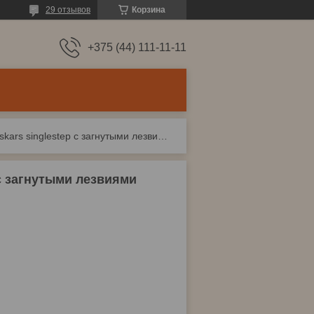
29 отзывов
Корзина
+375 (44) 111-11-11
Сучкорез плоскостной l38 fiskars singlestep c загнутыми лезвиями большой
c загнутыми лезвиями