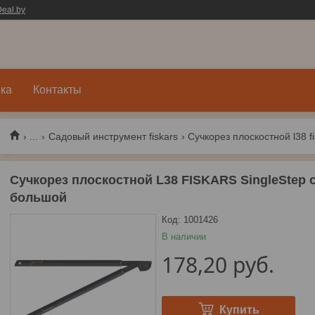
eal.by
ка
Контакты
...
Садовый инструмент fiskars
Сучкорез плоскостной L38 FISKARS SingleStep 
большой
Код:
1001426
В наличии
178,20
руб.
Купить