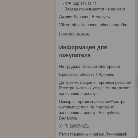
+375 (44) 111-11-11
Заказы принимаются через сайт
Лунинец, Беларусь
https://connect.viber.com/ru/business/1d480fbc-bd61-11ef-8513-eab83dfd23fa
График работы
Информация для
покупателя
Ип Грудько Наталья Викторовна
Брестская область Г.Лунинец
Дата регистрации в Торговом реестре/
Реестре бытовых услуг: Не подлежит
занесению в реестр
Номер в Торговом реестре/Реестре
бытовых услуг: Не подлежит
занесению в реестр, Республика
Беларусь
УНП: 290974251
Регистрационный орган: Лунинецкий