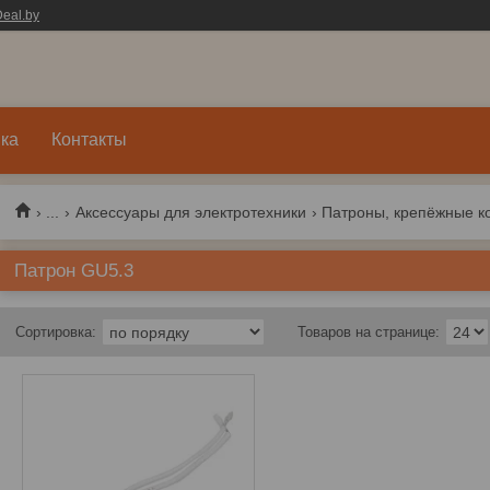
eal.by
ка
Контакты
...
Аксессуары для электротехники
Патроны, крепёжные к
Патрон GU5.3