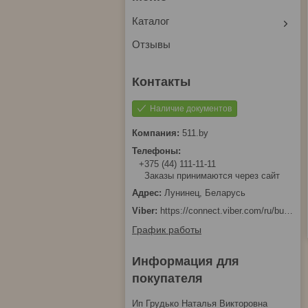
Каталог
Отзывы
Наличие документов
511.by
+375 (44) 111-11-11
Заказы принимаются через сайт
Лунинец, Беларусь
https://connect.viber.com/ru/business/1d480fbc-bd61-11ef-8513-eab83dfd23fa
График работы
Информация для
покупателя
Ип Грудько Наталья Викторовна