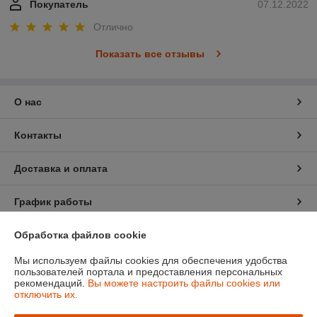
Покупатель
07.12.2022
Отлично
Показать все отзывы
О нас
Контакты
Доставка и оплата
График работы
Полная версия сайта
Обработка файлов cookie
Мы используем файлы cookies для обеспечения удобства
Политика обработки cookies
пользователей портала и предоставления персональных
рекомендаций.
Вы можете настроить файлы cookies или
отключить их.
Сайт создан на платформе Deal.by