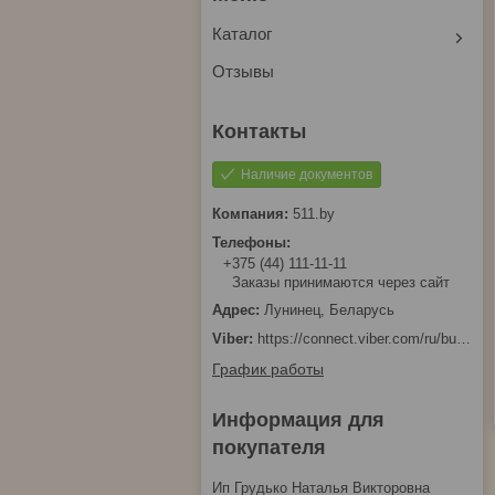
Каталог
Отзывы
Наличие документов
511.by
+375 (44) 111-11-11
Заказы принимаются через сайт
Лунинец, Беларусь
https://connect.viber.com/ru/business/1d480fbc-bd61-11ef-8513-eab83dfd23fa
График работы
Информация для
покупателя
Ип Грудько Наталья Викторовна