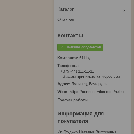
Каталог
Отзывы
Наличие документов
511.by
+375 (44) 111-11-11
Заказы принимаются через сайт
Лунинец, Беларусь
https://connect.viber.com/ru/business/1d480fbc-bd61-11ef-8513-eab83dfd23fa
График работы
Информация для
покупателя
Ип Грудько Наталья Викторовна