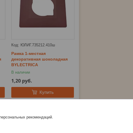
ЮЛИГ.735212.410ш
Рамка 1-местная
я
декоративная шоколадная
BYLECTRICA
В наличии
1,20
руб.
Купить
 персональных рекомендаций.