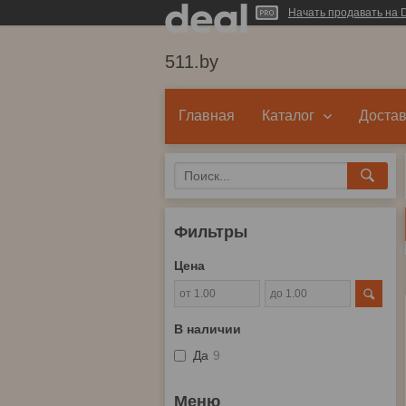
Начать продавать на D
511.by
Главная
Каталог
Достав
Фильтры
Цена
В наличии
Да
9