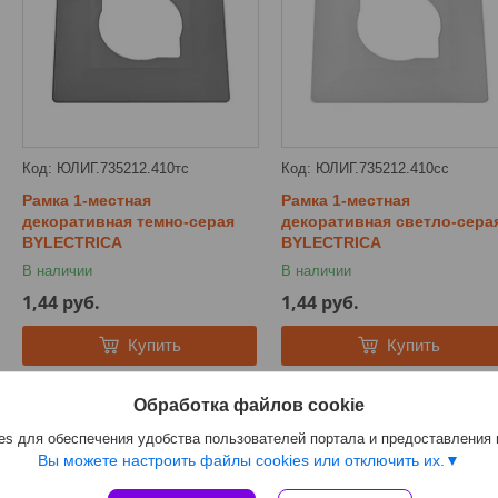
ЮЛИГ.735212.410тс
ЮЛИГ.735212.410сс
Рамка 1-местная
Рамка 1-местная
декоративная темно-серая
декоративная светло-сера
BYLECTRICA
BYLECTRICA
В наличии
В наличии
1,44
руб.
1,44
руб.
Купить
Купить
Обработка файлов cookie
s для обеспечения удобства пользователей портала и предоставления
Вы можете настроить файлы cookies или отключить их.