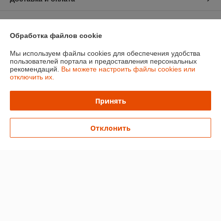
График работы
Обработка файлов cookie
Полная версия сайта
Мы используем файлы cookies для обеспечения удобства
пользователей портала и предоставления персональных
Политика обработки cookies
рекомендаций.
Вы можете настроить файлы cookies или
отключить их.
Сайт создан на платформе Deal.by
Принять
Информация для покупателя
Отклонить
Индивидуальный предприниматель:
Ип Грудько Наталья Викторовна
Брестская область Г.Лунинец
Регистрационный номер ЕГР: 290974251
УНП: 290974251
Регистрационный орган: Лунинецкий РИК
Дата регистрации компании: 11.08.2010