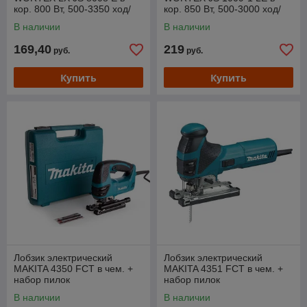
кор. 800 Вт, 500-3350 ход/
кор. 850 Вт, 500-3000 ход/
мин, пропил до 80 мм,
мин, пропил до 100 мм
В наличии
В наличии
алюм.под.
169,40
219
руб.
руб.
Купить
Купить
Лобзик электрический
Лобзик электрический
MAKITA 4350 FCT в чем. +
MAKITA 4351 FCT в чем. +
набор пилок
набор пилок
В наличии
В наличии