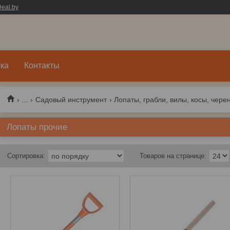
eal.by
ка
Контакты
...
Садовый инструмент
Лопаты, грабли, вилы, косы, чере
Лопаты прочие