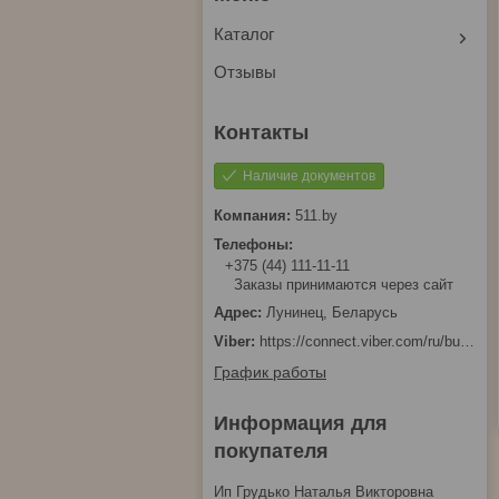
Каталог
Отзывы
Наличие документов
511.by
+375 (44) 111-11-11
Заказы принимаются через сайт
Лунинец, Беларусь
https://connect.viber.com/ru/business/1d480fbc-bd61-11ef-8513-eab83dfd23fa
График работы
Информация для
покупателя
Ип Грудько Наталья Викторовна