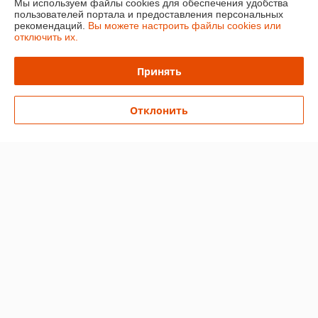
Мы используем файлы cookies для обеспечения удобства
пользователей портала и предоставления персональных
рекомендаций.
Вы можете настроить файлы cookies или
О нас
отключить их.
Контакты
Принять
Доставка и оплата
Отклонить
График работы
Полная версия сайта
Политика обработки cookies
Сайт создан на платформе Deal.by
Информация для покупателя
Индивидуальный предприниматель:
Ип Грудько Наталья Викторовна
Брестская область Г.Лунинец