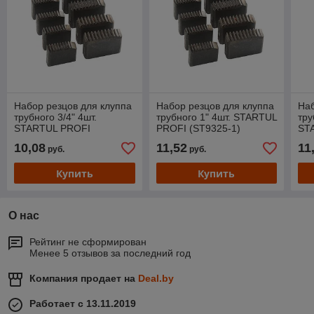
Набор резцов для клуппа
Набор резцов для клуппа
Наб
трубного 3/4" 4шт.
трубного 1" 4шт. STARTUL
тру
STARTUL PROFI
PROFI (ST9325-1)
ST
(ST9325-3/4)
(ST
10,08
11,52
11
руб.
руб.
Купить
Купить
О нас
Рейтинг не сформирован
Менее 5 отзывов за последний год
Компания продает на
Deal.by
Работает с 13.11.2019